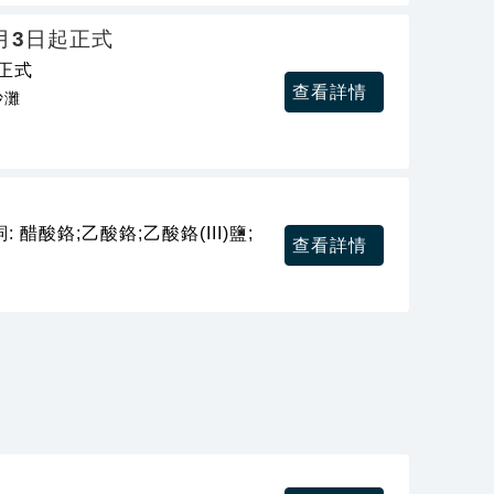
月3日起正式
正式
查看詳情
沙灘
酸鉻;乙酸鉻;乙酸鉻(III)鹽;
查看詳情