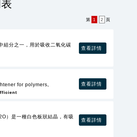
列表
第
1
2
頁
氣裝置中組分之一，用於吸收二氧化碳
查看詳情
查看詳情
ghtener for polymers,
fficient
t;5H2O）是一種白色板狀結晶，有吸
查看詳情