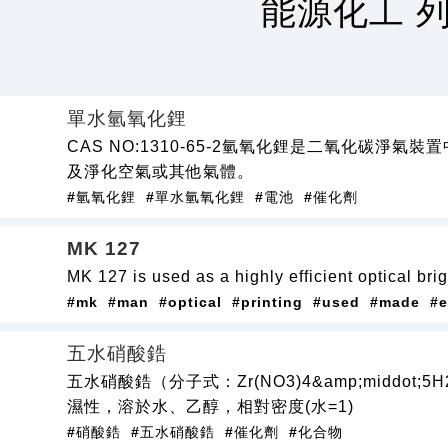
能源化工 
單水氫氧化鋰
CAS NO:1310-65-2氫氧化鋰是二氧化碳淨
及淨化空氣或其他氣體。
#氫氧化鋰
#單水氫氧化鋰
#電池
#催化劑
MK 127
MK 127 is used as a highly efficient optical bri
#mk
#man
#optical
#printing
#used
#made
#e
五水硝酸鋯
五水硝酸鋯（分子式：Zr(NO3)4&amp;middo
濕性，溶於水、乙醇，相對密度(水=1)
#硝酸鋯
#五水硝酸鋯
#催化劑
#化合物