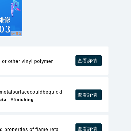
查看詳情
 or other vinyl polymer
emetalsurfacecouldbequickl
查看詳情
etal
#finishing
查看詳情
 properties of flame reta