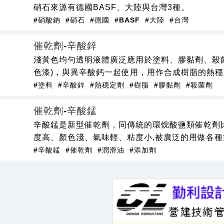
硝石來源有德國BASF、大陸與台灣3種。
#硝酸鈉
#硝石
#德國
#BASF
#大陸
#台灣
催乾劑-辛酸鋅
淺黃色均勻透明液體廣泛應用於塗料、膠黏劑、殺
色漆)，與異辛酸鈣一起使用，用作合成樹脂的熱穩
#塗料
#辛酸鋅
#熱穩定劑
#樹脂
#膠黏劑
#殺菌劑
催乾劑-辛酸錳
辛酸錳是新型催乾劑，同傳統的環烷酸鹽類催乾劑
度高、顏色淺、氣味輕、粘度小,被廣泛的用做各
#辛酸錳
#催乾劑
#潤滑油
#添加劑