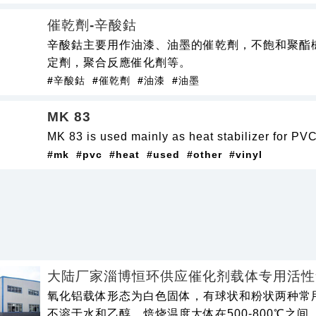
催乾劑-辛酸鈷
辛酸鈷主要用作油漆、油墨的催乾劑，不飽和聚酯
定劑，聚合反應催化劑等。
#辛酸鈷
#催乾劑
#油漆
#油墨
MK 83
MK 83 is used mainly as heat stabilizer for PVC
#mk
#pvc
#heat
#used
#other
#vinyl
大陆厂家淄博恒环供应催化剂载体专用活性
氧化铝载体形态为白色固体，有球状和粉状两种常
不溶于水和乙醇。焙烧温度大体在500-800℃之间