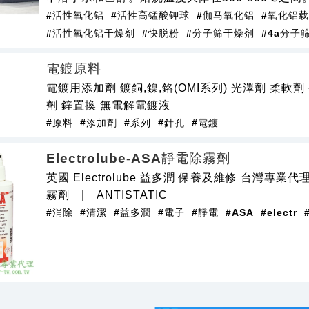
#活性氧化铝
#活性高锰酸钾球
#伽马氧化铝
#氧化铝
#活性氧化铝干燥剂
#快脱粉
#分子筛干燥剂
#4a分子
電鍍原料
電鍍用添加劑 鍍銅,鎳,鉻(OMI系列) 光澤劑 柔軟劑
劑 鋅置換 無電解電鍍液
#原料
#添加劑
#系列
#針孔
#電鍍
Electrolube-ASA靜電除霧劑
英國 Electrolube 益多潤 保養及維修 台灣專業
霧劑 | ANTISTATIC
#消除
#清潔
#益多潤
#電子
#靜電
#ASA
#electr