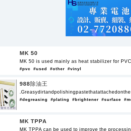
MK 50
MK 50 is used mainly as heat stabilizer for PVC
#pvc
#used
#other
#vinyl
988除油王
.Greasydirtandpolishingpastethatattachedonth
#degreasing
#plating
#brightener
#surface
#m
MK TPPA
MK TPPA can be used to improve the processing