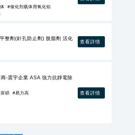
载体
#催化剂载体用氧化铝
筛
 平整劑(針孔防止劑) 脫脂劑 活化
查看詳情
代理商-震宇企業 ASA 強力抗靜電除
查看詳情
#宸碩
#易力高