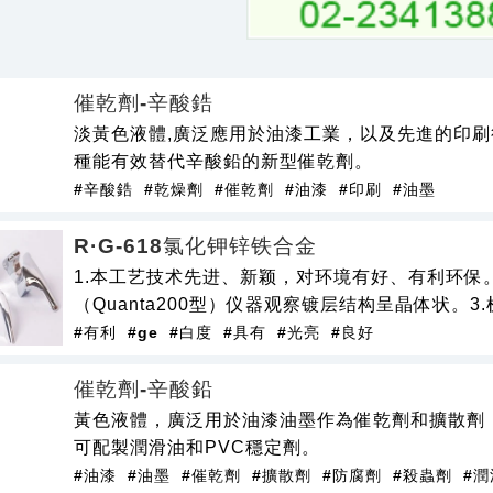
催乾劑-辛酸鋯
淡黃色液體,廣泛應用於油漆工業，以及先進的印
種能有效替代辛酸鉛的新型催乾劑。
#辛酸鋯
#乾燥劑
#催乾劑
#油漆
#印刷
#油墨
R·G-618氯化钾锌铁合金
1.本工艺技术先进、新颖，对环境有好、有利环保。
（Quanta200型）仪器观察镀层结构呈晶体状。
#有利
#ge
#白度
#具有
#光亮
#良好
催乾劑-辛酸鉛
黃色液體，廣泛用於油漆油墨作為催乾劑和擴散劑
可配製潤滑油和PVC穩定劑。
#油漆
#油墨
#催乾劑
#擴散劑
#防腐劑
#殺蟲劑
#潤