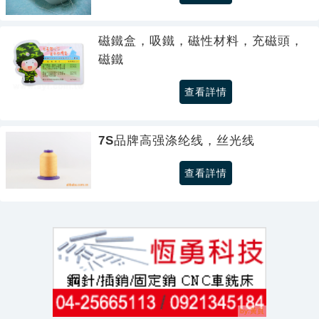
磁鐵盒，吸鐵，磁性材料，充磁頭，
磁鐵
查看詳情
7S品牌高强涤纶线，丝光线
查看詳情