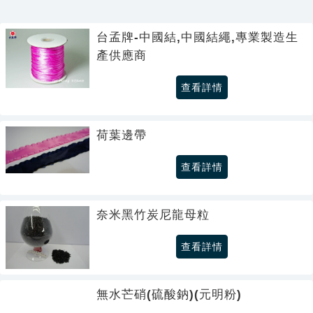
台孟牌-中國結,中國結繩,專業製造生
產供應商
查看詳情
荷葉邊帶
查看詳情
奈米黑竹炭尼龍母粒
查看詳情
無水芒硝(硫酸鈉)(元明粉)