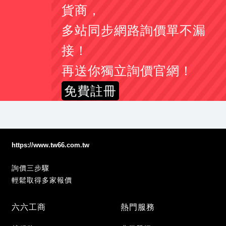
貨商，
多站同步網路詢價單不漏
接！
再送你獨立詢價官網！
免費註冊
https://www.tw66.com.tw
詢價三步驟
輕鬆取得多家報價
六六工商
熱門服務