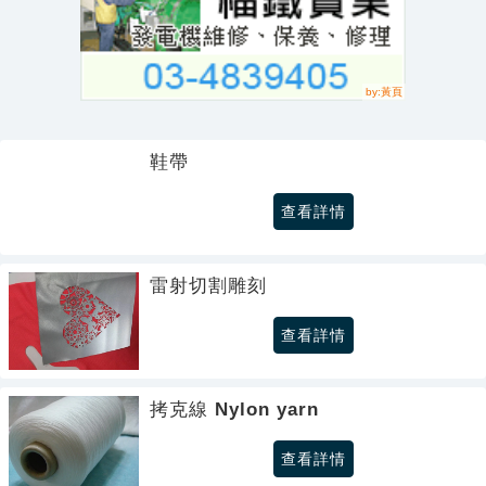
鞋帶
查看詳情
雷射切割雕刻
查看詳情
拷克線 Nylon yarn
查看詳情