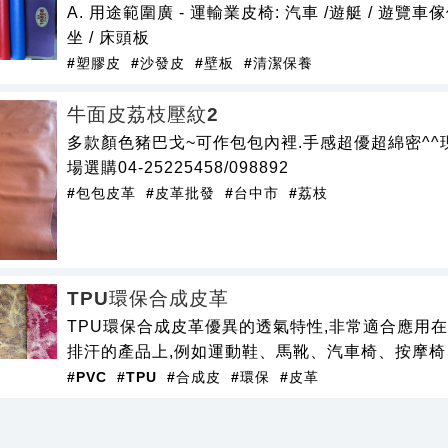
A. 用途範圍廣 - 運輸業皮椅: 汽車 /遊艇 / 遊覽車傢俱業
坐 / 床頭板
#塑膠皮
#沙發皮
#壁板
#清潔保養
牛面皮荔枝壓紋2
多款顏色豬巴戈~可作包包內裡.手感超優超綿密^^
場選購04-25225458/098892
#包包皮革
#皮革批發
#台中市
#荔枝
TPU環保合成皮革
TPU環保合成皮革優異的透氣特性,非常適合應用
排汗的產品上,例如運動鞋、馬靴、汽車椅、按摩
#PVC
#TPU
#合成皮
#環保
#皮革