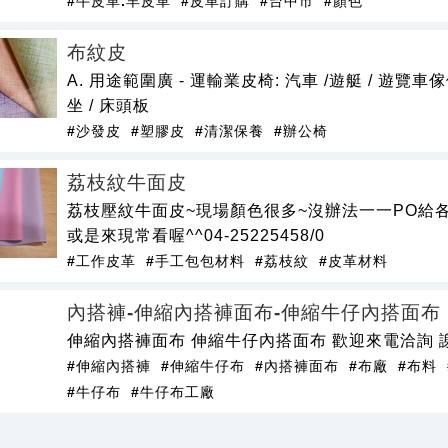
#牛皮革.羊皮革
#皮革訂購
#台中市
#顏色
布紋皮
A. 用途範圍廣 - 運輸業皮椅: 汽車 /遊艇 / 遊覽車傢俱業
坐 / 床頭板
#沙發皮
#塑膠皮
#清潔保養
#辦公椅
荔枝紋牛面皮
荔枝壓紋牛面皮~現場顏色很多~沒辦法一一PO給
或是來現常看喔^^04-25225458/0
#工作皮革
#手工包包材料
#荔枝紋
#皮革材料
內搭褲-伸縮內搭褲面布-伸縮牛仔內搭面布
伸縮內搭褲面布 伸縮牛仔內搭面布 歡迎來電洽詢 謝謝 Ch
#伸縮內搭褲
#伸縮牛仔布
#內搭褲面布
#布廠
#布料
#牛仔布
#牛仔布工廠