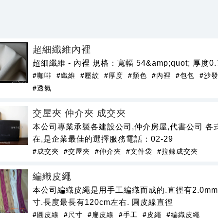
超細纖維內裡
超細纖維 - 內裡 規格：寬幅 54&amp;quot; 厚度0.7mm ----
#咖啡
#纖維
#壓紋
#厚度
#顏色
#內裡
#包包
#沙
#透氣
交屋夾 仲介夾 成交夾
本公司專業承製各建設公司,仲介房屋,代書公司 各式
在,是企業最佳的選擇服務電話：02-29
#成交夾
#交屋夾
#仲介夾
#文件袋
#拉鍊成交夾
編織皮繩
本公司編織皮繩是用手工編織而成的.直徑有2.0mm,3.5
寸.長度最長有120cm左右. 圓皮線直徑
#圓皮線
#尺寸
#扁皮線
#手工
#皮繩
#編織皮繩