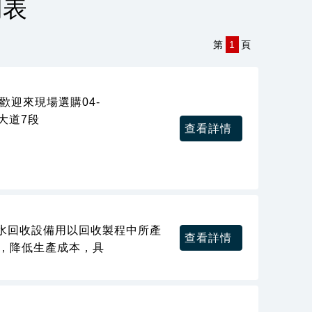
列表
第
1
頁
歡迎來現場選購04-
原大道7段
查看詳情
廢水回收設備用以回收製程中所產
查看詳情
F，降低生產成本，具