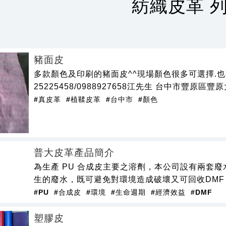
紡織皮革 
豬面皮
多款顏色及印刷的豬面皮^^現場顏色很多可選擇.也
25225458/0988927658江先生 台中市豐原區豐
#真皮革
#植鞣皮革
#台中市
#顏色
普大皮革產品簡介
為生產 PU 合成皮主要之溶劑，本公司設有兩套
生的廢水，既可避免對環境造成破壞又可回收DM
#PU
#合成皮
#環境
#生命週期
#經濟效益
#DMF
塑膠皮