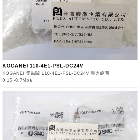
KOGANEI 110-4E1-PSL-DC24V
KOGANEI 電磁閥 110-4E1-PSL-DC24V 壓力範圍
0.15~0.7Mpa