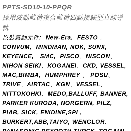
PPTS-SD10-10-PPQR
採用波動載荷複合載荷四點接觸型直線導
軌
原裝氣動元件: New-Era,
FESTO，
CONVUM, MINDMAN, NOK, SUNX,
KEYENCE, SMC, PISCO、NISCON、
NIHON SEIKI、KOGANEI、CKD, VESSEL,
MAC,BIMBA, HUMPHREY 、 POSU、
TRIVE、AIRTAC、KGN、VESSEL、
NITTOKOHKI、MEDO,BALLUFF, BANNER,
PARKER KURODA, NORGERN, PILZ,
PIAB, SICK, ENIDINE,SPI ,
BURKERT,ABB,TAIYO, WENGLOR,