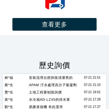
查看更多
吳*儀
印鑑證明及戶籍謄本中翻日價位是多少
07-21 23:02
林*生
2013 swift sport 1.6 引擎電腦 跟 行車電腦
07-21 22:57
郭*姐
歷史詢價
詢價SCBA、生命偵測器、四合一
07-21 22:46
吳*生
新市區新成屋驗屋詢價
07-21 21:56
林*姐
安裝流理台跟拆除清運舊的
07-21 21:51
蔡*生
APAM 汙水處理高分子絮凝劑
07-21 21:10
曹*生
土地工程要刨除詢價
07-21 19:01
黃*生
水冷扇AD-LZ45的排水塞
07-21 17:28
劉*生
易撕束袋機 有此需求
07-21 17:27