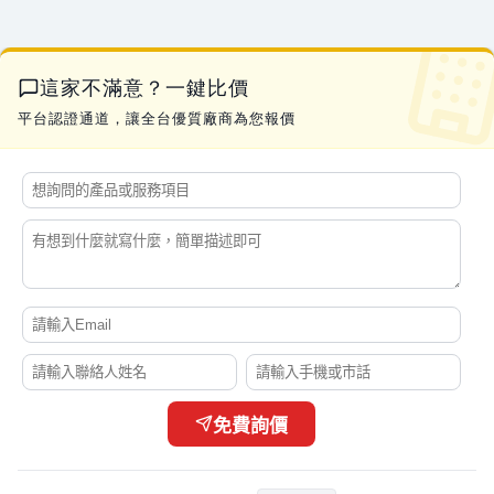
林*姐
安裝流理台跟拆除清運舊的
07-21 21:51
蔡*生
APAM 汙水處理高分子絮凝劑
07-21 21:10
這家不滿意？一鍵比價
曹*生
土地工程要刨除詢價
07-21 19:01
平台認證通道，讓全台優質廠商為您報價
黃*生
水冷扇AD-LZ45的排水塞
07-21 17:28
劉*生
易撕束袋機 有此需求
07-21 17:27
李*姐
素食 醬香溏心蛋
07-21 17:16
黃*姐
手搖曬衣架 有此需求
07-21 17:13
李*生
你好 我想詢價一顆100A 3P 無熔絲開關
07-21 17:04
闕*姐
大圖輸出詢價費用
07-21 17:01
劉
2012camry2.5油車vtti 電磁閥
07-21 16:55
林*姐
要幫學校製作校務交流的伴手禮
07-21 16:50
陳*生
我想詢問更換綁水道繩的器具
07-21 16:49
李*耀
CPC connector PTC22010(型號)詢問
07-21 16:33
免費詢價
簡*姐
下置式冰溫熱飲水機報價
07-21 16:32
彭*生
您好， DM印刷
07-21 16:31