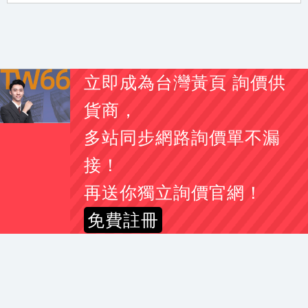
李*姐
素食 醬香溏心蛋
07-21 17:16
黃*姐
手搖曬衣架 有此需求
07-21 17:13
李*生
你好 我想詢價一顆100A 3P 無熔絲開關
07-21 17:04
闕*姐
大圖輸出詢價費用
07-21 17:01
立即成為台灣黃頁 詢價供
劉
2012camry2.5油車vtti 電磁閥
07-21 16:55
貨商，
林*姐
要幫學校製作校務交流的伴手禮
07-21 16:50
多站同步網路詢價單不漏
陳*生
我想詢問更換綁水道繩的器具
07-21 16:49
李*耀
CPC connector PTC22010(型號)詢問
07-21 16:33
接！
簡*姐
下置式冰溫熱飲水機報價
07-21 16:32
再送你獨立詢價官網！
彭*生
您好， DM印刷
07-21 16:31
免費註冊
李*姐
CAD輸出 A1-黑白、彩色 及電子藍晒，A1折圖
07-21 16:27
吳*儀
印鑑證明及戶籍謄本中翻日價位是多少
07-21 23:02
林*生
2013 swift sport 1.6 引擎電腦 跟 行車電腦
07-21 22:57
郭*姐
詢價SCBA、生命偵測器、四合一
07-21 22:46
吳*生
新市區新成屋驗屋詢價
07-21 21:56