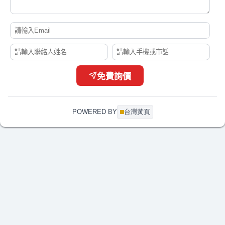
闕*姐
大圖輸出詢價費用
07-21 17:01
劉
2012camry2.5油車vtti 電磁閥
07-21 16:55
林*姐
要幫學校製作校務交流的伴手禮
07-21 16:50
陳*生
我想詢問更換綁水道繩的器具
07-21 16:49
李*耀
CPC connector PTC22010(型號)詢問
07-21 16:33
免費詢價
簡*姐
下置式冰溫熱飲水機報價
07-21 16:32
彭*生
您好， DM印刷
07-21 16:31
POWERED BY
台灣黃頁
李*姐
CAD輸出 A1-黑白、彩色 及電子藍晒，A1折圖
07-21 16:27