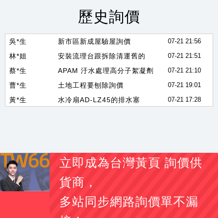
歷史詢價
郭*姐
詢價SCBA、生命偵測器、四合一
07-21 22:46
吳*生
新市區新成屋驗屋詢價
07-21 21:56
林*姐
安裝流理台跟拆除清運舊的
07-21 21:51
蔡*生
APAM 汙水處理高分子絮凝劑
07-21 21:10
曹*生
土地工程要刨除詢價
07-21 19:01
黃*生
水冷扇AD-LZ45的排水塞
07-21 17:28
劉*生
易撕束袋機 有此需求
07-21 17:27
李*姐
素食 醬香溏心蛋
07-21 17:16
黃*姐
手搖曬衣架 有此需求
07-21 17:13
李*生
你好 我想詢價一顆100A 3P 無熔絲開關
07-21 17:04
闕*姐
大圖輸出詢價費用
07-21 17:01
立即成為台灣黃頁 詢價供
劉
2012camry2.5油車vtti 電磁閥
07-21 16:55
貨商，
林*姐
要幫學校製作校務交流的伴手禮
07-21 16:50
多站同步網路詢價單不漏
陳*生
我想詢問更換綁水道繩的器具
07-21 16:49
李*耀
CPC connector PTC22010(型號)詢問
07-21 16:33