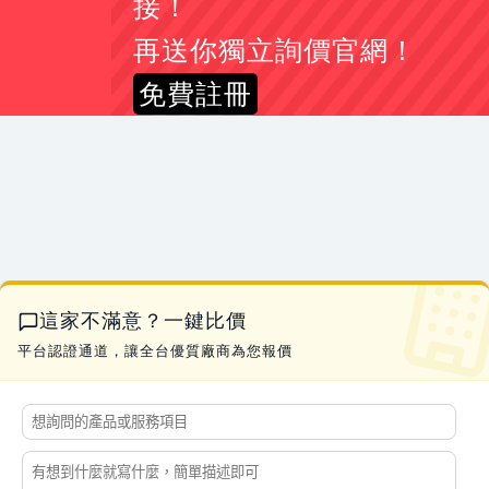
接！
簡*姐
下置式冰溫熱飲水機報價
07-21 16:32
再送你獨立詢價官網！
彭*生
您好， DM印刷
07-21 16:31
免費註冊
李*姐
CAD輸出 A1-黑白、彩色 及電子藍晒，A1折圖
07-21 16:27
吳*儀
印鑑證明及戶籍謄本中翻日價位是多少
07-21 23:02
林*生
2013 swift sport 1.6 引擎電腦 跟 行車電腦
07-21 22:57
郭*姐
詢價SCBA、生命偵測器、四合一
07-21 22:46
吳*生
新市區新成屋驗屋詢價
07-21 21:56
林*姐
安裝流理台跟拆除清運舊的
07-21 21:51
蔡*生
APAM 汙水處理高分子絮凝劑
07-21 21:10
這家不滿意？一鍵比價
曹*生
土地工程要刨除詢價
07-21 19:01
平台認證通道，讓全台優質廠商為您報價
黃*生
水冷扇AD-LZ45的排水塞
07-21 17:28
劉*生
易撕束袋機 有此需求
07-21 17:27
李*姐
素食 醬香溏心蛋
07-21 17:16
黃*姐
手搖曬衣架 有此需求
07-21 17:13
李*生
你好 我想詢價一顆100A 3P 無熔絲開關
07-21 17:04