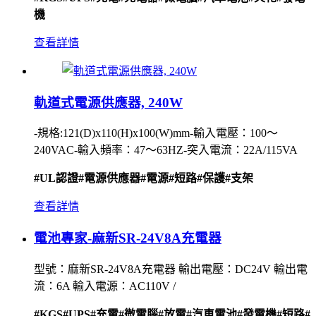
機
查看詳情
軌道式電源供應器, 240W
-規格:121(D)x110(H)x100(W)mm-輸入電壓：100〜
240VAC-輸入頻率：47〜63HZ-突入電流：22A/115VA
#UL認證
#電源供應器
#電源
#短路
#保護
#支架
查看詳情
電池專家-麻新SR-24V8A充電器
型號：麻新SR-24V8A充電器 輸出電壓：DC24V 輸出電
流：6A 輸入電源：AC110V /
#KGS
#UPS
#充電
#微電腦
#放電
#汽車電池
#發電機
#短路
#