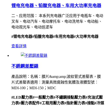
锂电充电器、铅酸充电器、车用大功率充电器
二、应用范围： 本系列充电器广泛应用于电瓶车、电动
叉车、电动汽车、电动摩托车、电动洗地车、电动船、
电动观光车、电动巡逻车
#锂电充电器
#铅酸充电器
#车用充电器
#大功率充电器
查看詳情
不銹鋼差壓錶
產品說明：名稱：膜片&amp;amp;波紋管式差壓表，膜
片式差壓表適用：測量具微腐蝕性氣體及液體型號：
MDI-100；MDI-150；MDC
#LED壓力表
#一般壓力表
#不繡鋼接點壓力表
#充油式壓
力表
#壓力表配件
#工程用壓力表
#指針壓力表
#接點
#冷媒