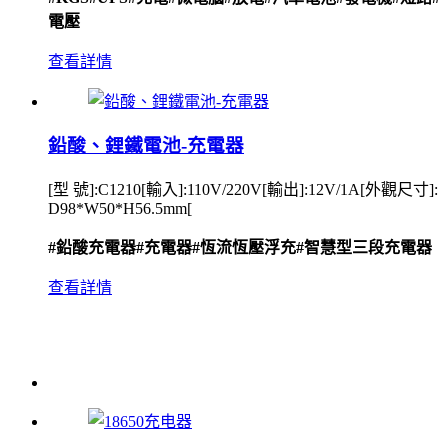
電壓
查看詳情
鉛酸、鋰鐵電池-充電器
[型 號]:C1210[輸入]:110V/220V[輸出]:12V/1A[外觀尺寸]:
D98*W50*H56.5mm[
#鉛酸充電器
#充電器
#恆流恆壓浮充
#智慧型三段充電器
查看詳情