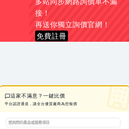
多站同步網路詢價單不漏
陳*生
我想詢問更換綁水道繩的器具
07-21 16:49
李*耀
CPC connector PTC22010(型號)詢問
07-21 16:33
接！
簡*姐
下置式冰溫熱飲水機報價
07-21 16:32
再送你獨立詢價官網！
彭*生
您好， DM印刷
07-21 16:31
免費註冊
李*姐
CAD輸出 A1-黑白、彩色 及電子藍晒，A1折圖
07-21 16:27
吳*儀
印鑑證明及戶籍謄本中翻日價位是多少
07-21 23:02
林*生
2013 swift sport 1.6 引擎電腦 跟 行車電腦
07-21 22:57
郭*姐
詢價SCBA、生命偵測器、四合一
07-21 22:46
吳*生
新市區新成屋驗屋詢價
07-21 21:56
林*姐
安裝流理台跟拆除清運舊的
07-21 21:51
蔡*生
APAM 汙水處理高分子絮凝劑
07-21 21:10
這家不滿意？一鍵比價
曹*生
土地工程要刨除詢價
07-21 19:01
平台認證通道，讓全台優質廠商為您報價
黃*生
水冷扇AD-LZ45的排水塞
07-21 17:28
劉*生
易撕束袋機 有此需求
07-21 17:27
李*姐
素食 醬香溏心蛋
07-21 17:16