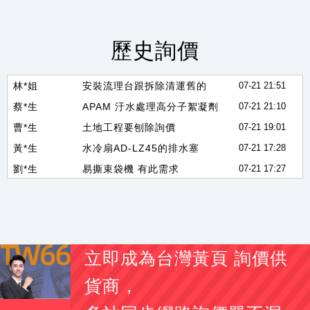
吳*儀
印鑑證明及戶籍謄本中翻日價位是多少
07-21 23:02
林*生
2013 swift sport 1.6 引擎電腦 跟 行車電腦
07-21 22:57
郭*姐
詢價SCBA、生命偵測器、四合一
07-21 22:46
歷史詢價
吳*生
新市區新成屋驗屋詢價
07-21 21:56
林*姐
安裝流理台跟拆除清運舊的
07-21 21:51
蔡*生
APAM 汙水處理高分子絮凝劑
07-21 21:10
曹*生
土地工程要刨除詢價
07-21 19:01
黃*生
水冷扇AD-LZ45的排水塞
07-21 17:28
劉*生
易撕束袋機 有此需求
07-21 17:27
李*姐
素食 醬香溏心蛋
07-21 17:16
黃*姐
手搖曬衣架 有此需求
07-21 17:13
李*生
你好 我想詢價一顆100A 3P 無熔絲開關
07-21 17:04
闕*姐
大圖輸出詢價費用
07-21 17:01
立即成為台灣黃頁 詢價供
劉
2012camry2.5油車vtti 電磁閥
07-21 16:55
貨商，
林*姐
要幫學校製作校務交流的伴手禮
07-21 16:50