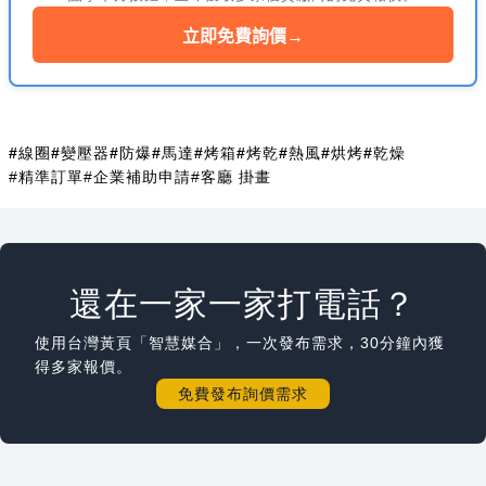
立即免費詢價
→
#線圈
#變壓器
#防爆
#馬達
#烤箱
#烤乾
#熱風
#烘烤
#乾燥
#精準訂單
#企業補助申請
#客廳 掛畫
還在一家一家打電話？
使用台灣黃頁「智慧媒合」，一次發布需求，30分鐘內獲
得多家報價。
免費發布詢價需求