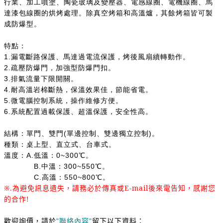
行業、加工噴塗、陶瓷玻璃及變壓器、電感線圈、電機線圈、馬
達漆包線圈的烘烤處理。除真空烤箱和高溫爐，其餘烤箱皆可製
成防爆型。
特點：
1.漏電斷路保護、馬達過電流保護，烤後風扇續轉動作。
2.疏壓防爆門，加強型防爆門扣。
3.排氣流量下限開關。
4.耐高溫岩棉斷熱，保溫效果佳，節能省電。
5.微電腦控制系統，操作維修方便。
6.系統配置過載保護、超溫保護，安全性高。
結構：單門、雙門(單邊控制、雙邊獨立控制)。
種類：桌上型、直立式、台車式。
溫度：A.低溫：0~300℃。
B.中溫：300~550℃。
C.高溫：550~800℃。
※
.為避免訊息遺失，請務必於傳真或E-mail後來電告知，感謝您
的合作!
歡迎詢價，請於
聯絡內容
留下以下資料：
"
"