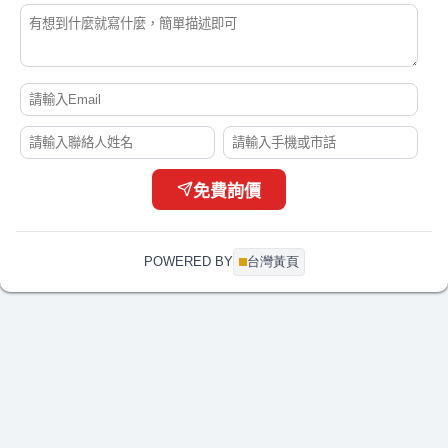
黃*姐
手搖曬衣架 有此需求
07-21 17:13
李*生
你好 我想詢價一顆100A 3P 無熔絲開關
07-21 17:04
闕*姐
大圖輸出詢價費用
07-21 17:01
劉
2012camry2.5油車vtti 電磁閥
07-21 16:55
林*姐
要幫學校製作校務交流的伴手禮
07-21 16:50
陳*生
我想詢問更換綁水道繩的器具
07-21 16:49
李*耀
CPC connector PTC22010(型號)詢問
07-21 16:33
免費詢價
簡*姐
下置式冰溫熱飲水機報價
07-21 16:32
彭*生
您好， DM印刷
07-21 16:31
POWERED BY
台灣黃頁
李*姐
CAD輸出 A1-黑白、彩色 及電子藍晒，A1折圖
07-21 16:27