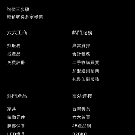
詢價三步驟
輕鬆取得多家報價
六六工商
熱門服務
找服務
典當質押
找產品
會計稅務
免費註冊
二手收購買賣
加盟連鎖招商
包裝印刷服務
熱門產品
友站連接
家具
台灣黃頁
氣動元件
六六黃頁
臉部保養
JB產品網
LED燈具
B2BKO