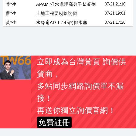
曹*生
土地工程要刨除詢價
07-21 19:01
黃*生
水冷扇AD-LZ45的排水塞
07-21 17:28
劉*生
易撕束袋機 有此需求
07-21 17:27
李*姐
素食 醬香溏心蛋
07-21 17:16
黃*姐
手搖曬衣架 有此需求
07-21 17:13
李*生
你好 我想詢價一顆100A 3P 無熔絲開關
07-21 17:04
闕*姐
大圖輸出詢價費用
07-21 17:01
立即成為台灣黃頁 詢價供
劉
2012camry2.5油車vtti 電磁閥
07-21 16:55
貨商，
林*姐
要幫學校製作校務交流的伴手禮
07-21 16:50
多站同步網路詢價單不漏
陳*生
我想詢問更換綁水道繩的器具
07-21 16:49
李*耀
CPC connector PTC22010(型號)詢問
07-21 16:33
接！
簡*姐
下置式冰溫熱飲水機報價
07-21 16:32
再送你獨立詢價官網！
彭*生
您好， DM印刷
07-21 16:31
免費註冊
李*姐
CAD輸出 A1-黑白、彩色 及電子藍晒，A1折圖
07-21 16:27
吳*儀
印鑑證明及戶籍謄本中翻日價位是多少
07-21 23:02