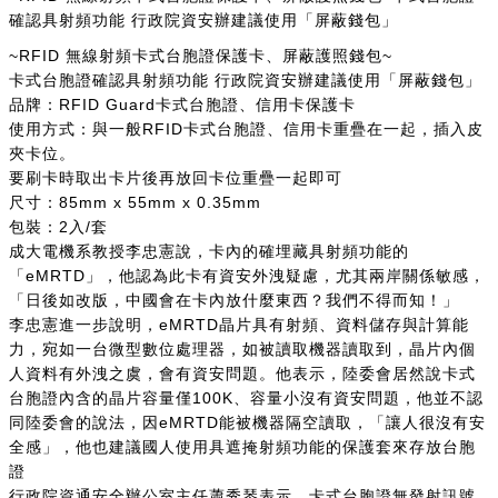
確認具射頻功能 行政院資安辦建議使用「屏蔽錢包」
~RFID 無線射頻卡式台胞證保護卡、屏蔽護照錢包~
卡式台胞證確認具射頻功能 行政院資安辦建議使用「屏蔽錢包」
品牌：RFID Guard卡式台胞證、信用卡保護卡
使用方式：與一般RFID卡式台胞證、信用卡重疊在一起，插入皮
夾卡位。
要刷卡時取出卡片後再放回卡位重疊一起即可
尺寸：85mm x 55mm x 0.35mm
包裝：2入/套
成大電機系教授李忠憲說，卡內的確埋藏具射頻功能的
「eMRTD」，他認為此卡有資安外洩疑慮，尤其兩岸關係敏感，
「日後如改版，中國會在卡內放什麼東西？我們不得而知！」
李忠憲進一步說明，eMRTD晶片具有射頻、資料儲存與計算能
力，宛如一台微型數位處理器，如被讀取機器讀取到，晶片內個
人資料有外洩之虞，會有資安問題。他表示，陸委會居然說卡式
台胞證內含的晶片容量僅100K、容量小沒有資安問題，他並不認
同陸委會的說法，因eMRTD能被機器隔空讀取，「讓人很沒有安
全感」，他也建議國人使用具遮掩射頻功能的保護套來存放台胞
證
行政院資通安全辦公室主任蕭秀琴表示，卡式台胞證無發射訊號