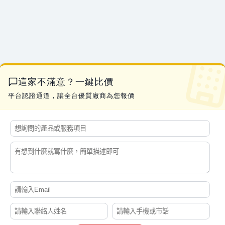
林*生
2013 swift sport 1.6 引擎電腦 跟 行車電腦
07-21 22:57
郭*姐
詢價SCBA、生命偵測器、四合一
07-21 22:46
吳*生
新市區新成屋驗屋詢價
07-21 21:56
林*姐
安裝流理台跟拆除清運舊的
07-21 21:51
蔡*生
APAM 汙水處理高分子絮凝劑
07-21 21:10
這家不滿意？一鍵比價
曹*生
土地工程要刨除詢價
07-21 19:01
平台認證通道，讓全台優質廠商為您報價
黃*生
水冷扇AD-LZ45的排水塞
07-21 17:28
劉*生
易撕束袋機 有此需求
07-21 17:27
李*姐
素食 醬香溏心蛋
07-21 17:16
黃*姐
手搖曬衣架 有此需求
07-21 17:13
李*生
你好 我想詢價一顆100A 3P 無熔絲開關
07-21 17:04
闕*姐
大圖輸出詢價費用
07-21 17:01
劉
2012camry2.5油車vtti 電磁閥
07-21 16:55
林*姐
要幫學校製作校務交流的伴手禮
07-21 16:50
陳*生
我想詢問更換綁水道繩的器具
07-21 16:49