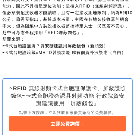
能力，因此不具衛星定位功能；雖植入RFID（無線射頻辨識），
但必須裝配接收器才能讀取，且有一定接收距離限制，約為5到10
公分。蕭秀琴指出，基於成本考量，中國在各地裝接收器的機會
不大，但為阻絕中方裝設接收器監控特定人士，民眾若不安心，
赴中可考慮全程採用「RFID屏蔽錢包」。
新聞來源：
•卡式台胞證無虞？資安辦建議用屏蔽錢包（新頭殼）
•卡式台胞證暗藏eMRTD射頻功能 確有個資外洩疑慮（自由）
~RFID 無線射頻卡式台胞證保護卡、屏蔽護照
錢包~卡式台胞證確認具射頻功能 行政院資安
辦建議使用「屏蔽錢包」
點擊下方按鈕，立即獲取多家優質廠商的免費報價。
立即免費詢價
→