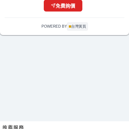
李*耀
CPC connector PTC22010(型號)詢問
07-21 16:33
免費詢價
簡*姐
下置式冰溫熱飲水機報價
07-21 16:32
彭*生
您好， DM印刷
07-21 16:31
POWERED BY
台灣黃頁
李*姐
CAD輸出 A1-黑白、彩色 及電子藍晒，A1折圖
07-21 16:27
推薦服務