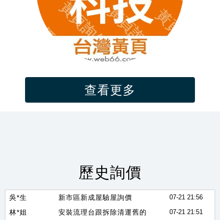
查看更多
吳*儀
印鑑證明及戶籍謄本中翻日價位是多少
07-21 23:02
林*生
2013 swift sport 1.6 引擎電腦 跟 行車電腦
07-21 22:57
郭*姐
歷史詢價
詢價SCBA、生命偵測器、四合一
07-21 22:46
吳*生
新市區新成屋驗屋詢價
07-21 21:56
林*姐
安裝流理台跟拆除清運舊的
07-21 21:51
蔡*生
APAM 汙水處理高分子絮凝劑
07-21 21:10