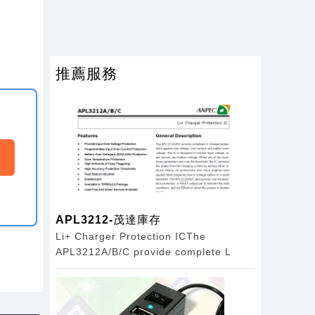
推薦服務
APL3212-茂達庫存
Li+ Charger Protection ICThe
APL3212A/B/C provide complete L