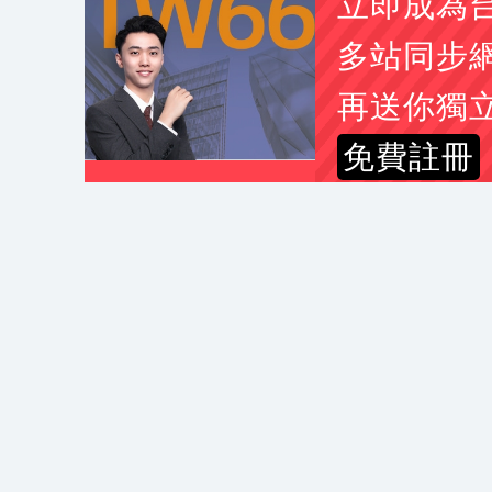
立即成為
闕*姐
大圖輸出詢價費用
多站同步
劉
2012camry2.5油車vtti 電磁閥
林*姐
要幫學校製作校務交流的伴手禮
再送你獨
陳*生
我想詢問更換綁水道繩的器具
免費註冊
李*耀
CPC connector PTC22010(型
簡*姐
下置式冰溫熱飲水機報價
彭*生
您好， DM印刷
李*姐
CAD輸出 A1-黑白、彩色 及電
吳*儀
印鑑證明及戶籍謄本中翻日價位
林*生
2013 swift sport 1.6 引擎電
郭*姐
詢價SCBA、生命偵測器、四合
吳*生
新市區新成屋驗屋詢價
林*姐
安裝流理台跟拆除清運舊的
蔡*生
APAM 汙水處理高分子絮凝劑
曹*生
土地工程要刨除詢價