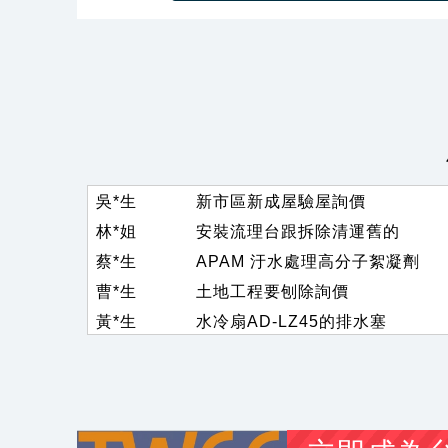
吳*儀
印鑑證明及戶籍謄本中翻日價位
林*生
2013 swift sport 1.6 引擎電
郭*姐
詢價SCBA、生命偵測器、四合
吳*生
新市區新成屋驗屋詢價
林*姐
安裝流理台跟拆除清運舊的
蔡*生
APAM 汙水處理高分子絮凝劑
曹*生
土地工程要刨除詢價
黃*生
水冷扇AD-LZ45的排水塞
劉*生
易撕束袋機 有此需求
李*姐
素食 醬香溏心蛋
黃*姐
手搖曬衣架 有此需求
李*生
你好 我想詢價一顆100A 3P 無