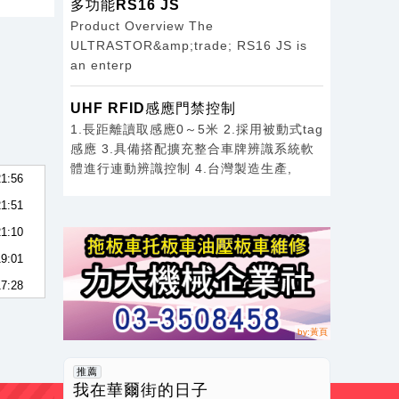
多功能RS16 JS
Product Overview The
ULTRASTOR&amp;trade; RS16 JS is
an enterp
23:02
UHF RFID感應門禁控制
22:57
1.長距離讀取感應0～5米 2.採用被動式tag
22:46
感應 3.具備搭配擴充整合車牌辨識系統軟
體進行連動辨識控制 4.台灣製造生產,
21:56
21:51
21:10
19:01
17:28
17:27
17:16
17:13
推薦
17:04
我在華爾街的日子