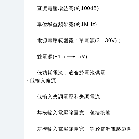
直流電壓增益高
(
約
100dB)
單位增益頻帶寬
(
約
1MHz)
電源電壓範圍寬：單電源
(3—30V)
；
雙電源
(±1.5
一
±15V)
低功耗電流，適合於電池供電
·
低輸入偏流
低輸入失調電壓和失調電流
共模輸入電壓範圍寬，包括接地
差模輸入電壓範圍寬，等於電源電壓範圍