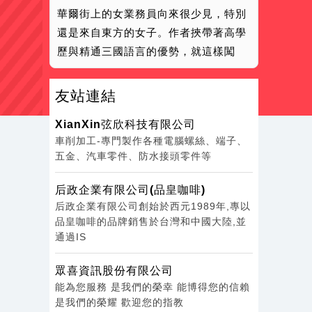
17:01
華爾街上的女業務員向來很少見，特別
還是來自東方的女子。作者挾帶著高學
16:55
歷與精通三國語言的優勢，就這樣闖
16:50
16:49
友站連結
16:33
16:32
XianXin弦欣科技有限公司
16:31
車削加工-專門製作各種電腦螺絲、端子、
五金、汽車零件、防水接頭零件等
16:27
23:02
后政企業有限公司(品皇咖啡)
22:57
后政企業有限公司創始於西元1989年,專以
22:46
品皇咖啡的品牌銷售於台灣和中國大陸,並
通過IS
21:56
21:51
眾喜資訊股份有限公司
21:10
能為您服務 是我們的榮幸 能博得您的信賴
是我們的榮耀 歡迎您的指教
19:01