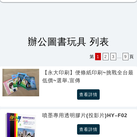
辦公圖書玩具 列表
第
1
2
3
.
.
.
9
頁
【永大印刷】便條紙印刷~挑戰全台最
低價~選舉.宣傳
查看詳情
噴墨專用透明膠片(投影片)HY–F02
查看詳情