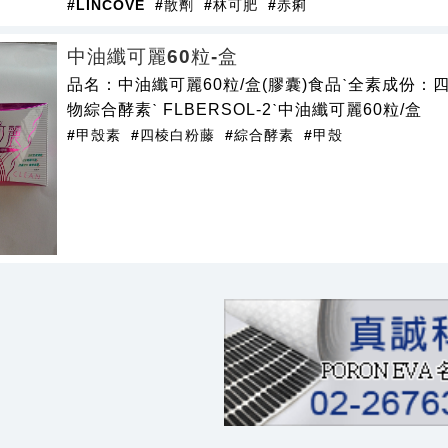
#LINCOVE
#散劑
#林可肥
#赤痢
中油纖可麗60粒-盒
品名：中油纖可麗60粒/盒(膠囊)食品ˋ全素成份：
物綜合酵素ˋ FLBERSOL-2ˋ中油纖可麗60粒/盒
#甲殼素
#四棱白粉藤
#綜合酵素
#甲殼