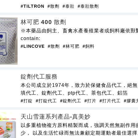
#TILTRON
#散劑
#泰壯
#泰壯散劑
林可肥 400 散劑
※本藥品由飼主、畜禽水產養殖業者或飼料廠依獸醫師
contain:
#LINCOVE
#散劑
#林可肥
#飼料
錠劑代工服務
本公司成立於1974年，致力於保健食品代工，絕
填代工、錠劑代工、ptp代工、茶包代工、鋁箔
#打錠
#打錠代工
#錠劑代工
#打片
#打片代工
#膠囊
天山雪蓮系列產品-真美妙
以多重植物複方原料精製而成，強調天然無副作用
少， 以及生活忙碌而無法兼顧定期運動者最佳選擇