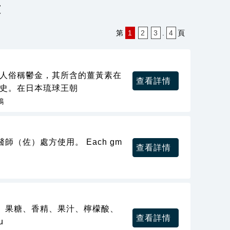
表
第
1
2
3
.
4
頁
本人俗稱鬱金，其所含的薑黃素在
查看詳情
歷史。在日本琉球王朝
鴻
（佐）處方使用。 Each gm
查看詳情
、果糖、香精、果汁、檸檬酸、
查看詳情
u