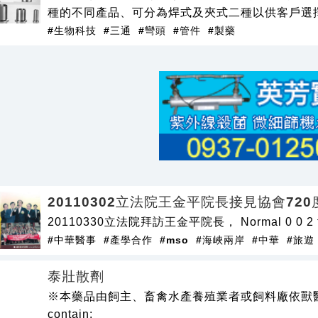
種的不同產品、可分為焊式及夾式二種以供客戶選
#生物科技
#三通
#彎頭
#管件
#製藥
20110302立法院王金平院長接見協會72
20110330立法院拜訪王金平院長， Normal 0 0 2 fals
#中華醫事
#產學合作
#mso
#海峽兩岸
#中華
#旅遊
泰壯散劑
※本藥品由飼主、畜禽水產養殖業者或飼料廠依獸醫師
contain: