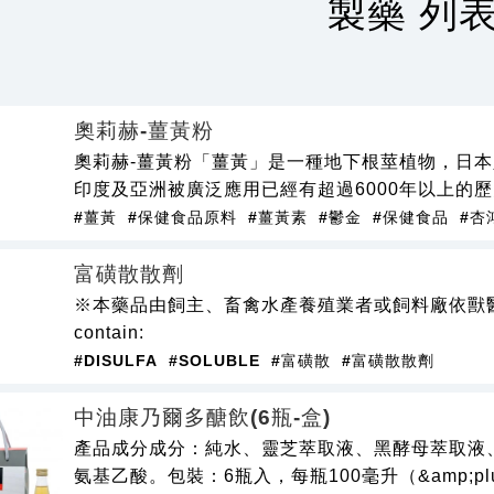
製藥 列
奧莉赫-薑黃粉
奧莉赫-薑黃粉「薑黃」是一種地下根莖植物，日
印度及亞洲被廣泛應用已經有超過6000年以上的
#薑黃
#保健食品原料
#薑黃素
#鬱金
#保健食品
#杏
富磺散散劑
※本藥品由飼主、畜禽水產養殖業者或飼料廠依獸醫師
contain:
#DISULFA
#SOLUBLE
#富磺散
#富磺散散劑
中油康乃爾多醣飲(6瓶-盒)
產品成分成分：純水、靈芝萃取液、黑酵母萃取液
氨基乙酸。包裝：6瓶入，每瓶100毫升（&amp;pl