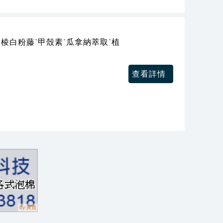
四棱白粉藤ˋ甲殼素ˋ瓜拿納萃取ˋ植
查看詳情