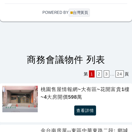
POWERED BY
台灣黃頁
商務會議物件 列表
第
1
2
3
.
.
.
24
頁
桃園售屋情報網~大有區~花開富貴1樓
~4大房開價598萬
查看詳情
金台南房屋--東區中華東路二段: 鄉城