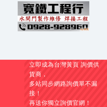
立即成為台灣黃頁 詢價供
貨商，
多站同步網路詢價單不漏
接！
再送你獨立詢價官網！