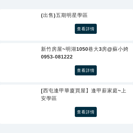
(出售)五期明星學區
查看詳情
新竹房屋~明湖1050巷大3房@蘇小婍
0953-081222
查看詳情
[西屯逢甲華廈買屋】逢甲薪家庭~上
安學區
查看詳情