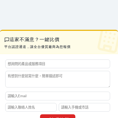
顏*勝
密閉式直式線槽---sus304材質---150x50x1.5t---240米
07-20 08:56
田*姐
想詢問牛肉捲餅或豬肉捲餅用的餅皮是哪一種餅皮，不要添加蔥
05-27 09:42
哿*****
您好～請問訓練課程幾天？地點？價錢？訓練完成會有飛行證書嗎？謝謝
01-12 11:27
陳*忠
羊肉炒片，A鐵羊片
01-09 12:03
蔡*姐
CB101-071詢價 20個
03-12 10:58
這家不滿意？一鍵比價
陳*姐
詢問台中高鐵至中龍公司
02-04 09:23
平台認證通道，讓全台優質廠商為您報價
侯*生
營業用體重機費用
04-10 20:44
陳*生
汽車隔熱紙 大槪多少%？
05-29 01:29
簡*姐
產品客製化詢問 以下協助
06-22 10:55
黃*生
四輪電動輔助車前面保險桿
02-22 21:47
張*郎
120x130cm大塑膠袋
05-27 12:42
黃*姐
請問創見隨身碟256G磁碟無法讀取，要求格式化怎麼救資料
07-14 06:54
戚*任
請問貴公司有清洗魚池嗎
07-21 11:45
楊*姐
身體乳詢價費用？
03-14 00:24
陳*姐
您好！想來詢問40人大巴的報價(希望為5年內車輛)
06-22 15:08