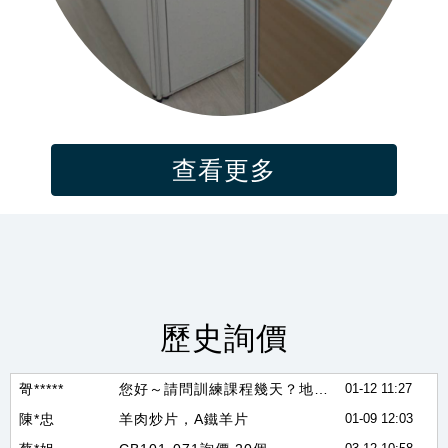
查看更多
趙*任
FILUX Auto-100 有此需求 請協助報價
06-09 10:06
吳*生
調味過的小雞翅報價
03-21 17:07
顏*勝
密閉式直式線槽---sus304材質---150x50x1.5t---240米
07-20 08:56
歷史詢價
田*姐
想詢問牛肉捲餅或豬肉捲餅用的餅皮是哪一種餅皮，不要添加蔥
05-27 09:42
哿*****
您好～請問訓練課程幾天？地點？價錢？訓練完成會有飛行證書嗎？謝謝
01-12 11:27
陳*忠
羊肉炒片，A鐵羊片
01-09 12:03
蔡*姐
CB101-071詢價 20個
03-12 10:58