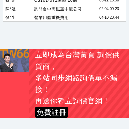
陳*姐
詢問台中高鐵至中龍公司
02-04 09:23
侯*生
營業用體重機費用
04-10 20:44
陳*生
汽車隔熱紙 大槪多少%？
05-29 01:29
簡*姐
產品客製化詢問 以下協助
06-22 10:55
黃*生
四輪電動輔助車前面保險桿
02-22 21:47
張*郎
120x130cm大塑膠袋
05-27 12:42
立即成為台灣黃頁 詢價供
黃*姐
請問創見隨身碟256G磁碟無法讀取，要求格式化怎麼救資料
07-14 06:54
戚*任
請問貴公司有清洗魚池嗎
07-21 11:45
貨商，
楊*姐
身體乳詢價費用？
03-14 00:24
多站同步網路詢價單不漏
陳*姐
您好！想來詢問40人大巴的報價(希望為5年內車輛)
06-22 15:08
接！
施*姐
瓦楞紙格擋板 以下協助
07-15 09:46
盧*生
想詢問你們有散熱片的公規品嗎?
05-20 09:13
再送你獨立詢價官網！
林*姐
冷氣排水管 有此需求
04-20 06:56
免費註冊
趙*任
FILUX Auto-100 有此需求 請協助報價
06-09 10:06
吳*生
調味過的小雞翅報價
03-21 17:07