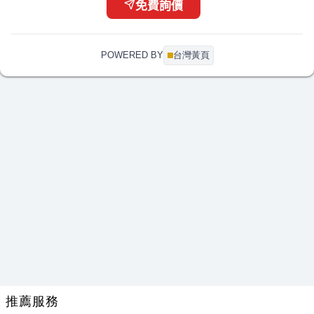
免費詢價
施*姐
瓦楞紙格擋板 以下協助
07-15 09:46
盧*生
想詢問你們有散熱片的公規品嗎?
05-20 09:13
林*姐
冷氣排水管 有此需求
04-20 06:56
POWERED BY
台灣黃頁
推薦服務