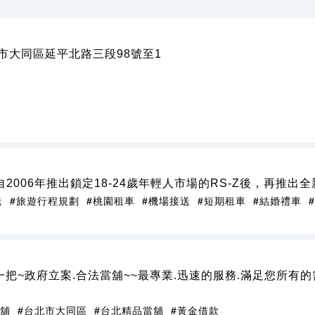
北市大同區延平北路三段98號至1
2006年推出鎖定18-24歲年輕人市場的RS-Z後，再推出
送
#旅遊行程規劃
#桃園租車
#機場接送
#短期租車
#結婚禮車
把~政府立案.合法當舖~~最專業.迅速的服務.滿足您所有的需
當舖
#台北市大同區
#台北精品當舖
#黃金借款