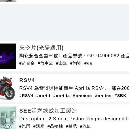
來令片(光陽適用)
陶瓷超合金煞車皮1.產品型號：GG-04906082.產品
#超合金
#煞車皮
#山道
#陶瓷
#gg
RSV4
RSV4 為彎道與性能而生 Aprilia RSV4.一
#RSV4
#aprili
#aprilia
#brembo
#ohlins
#SBK
SEE活塞總成加工製造
Description: 2 Stroke Piston Ring is designed f
#汽門
#活塞
#凸輪軸
#軸承
#汽缸