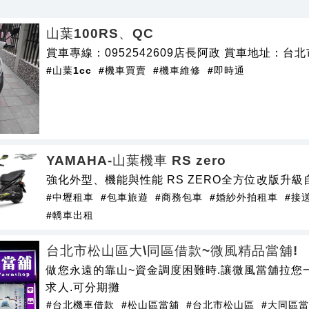
山葉100RS、QC
賞車專線：0952542609店長阿政 賞車地址：台
#山葉1cc
#機車買賣
#機車維修
#即時通
YAMAHA-山葉機車 RS zero
強化外型、機能與性能 RS ZERO全方位改版升級自
#中壢租車
#包車旅遊
#商務包車
#婚紗外拍租車
#接
#轎車出租
台北市松山區大\同區借款~微風精品當舖!
做您永遠的靠山~資金調度困難時.讓微風當舖拉您一
求人.可分期攤
#台北機車借款
#松山區當舖
#台北市松山區
#大同區