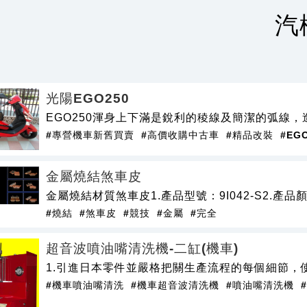
汽
光陽EGO250
EGO250渾身上下滿是銳利的稜線及簡潔的弧線
#專營機車新舊買賣
#高價收購中古車
#精品改裝
#EG
金屬燒結煞車皮
金屬燒結材質煞車皮1.產品型號：9I042-S2.產品顏色
#燒結
#煞車皮
#競技
#金屬
#完全
超音波噴油嘴清洗機-二缸(機車)
1.引進日本零件並嚴格把關生產流程的每個細節，
#機車噴油嘴清洗
#機車超音波清洗機
#噴油嘴清洗機