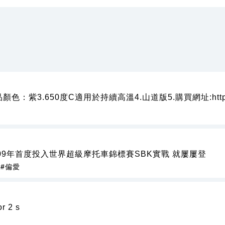
顏色：紫3.650度C適用於持續高溫4.山道版5.購買網址:http:/
部在2009年首度投入世界超級摩托車錦標賽SBK實戰 就屢屢登
#偏愛
or 2 s