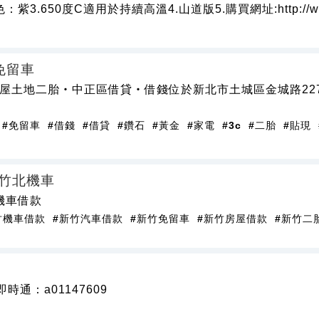
3.650度C適用於持續高溫4.山道版5.購買網址:http://ww
免留車
屋土地二胎‧中正區借貸‧借錢位於新北市土城區金城路22
#免留車
#借錢
#借貸
#鑽石
#黃金
#家電
#3c
#二胎
#貼現
,竹北機車
機車借款
竹機車借款
#新竹汽車借款
#新竹免留車
#新竹房屋借款
#新竹二
即時通：a01147609