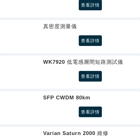
查看詳情
真密度測量儀
查看詳情
WK7920 低電感層間短路測試儀
查看詳情
SFP CWDM 80km
查看詳情
Varian Saturn 2000 維修