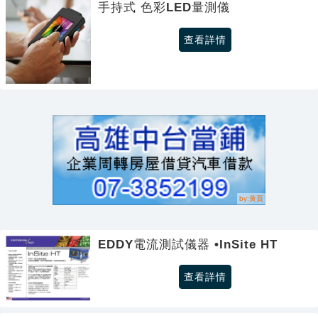
手持式 色彩LED量測儀
查看詳情
EDDY電流測試儀器 •InSite HT
查看詳情