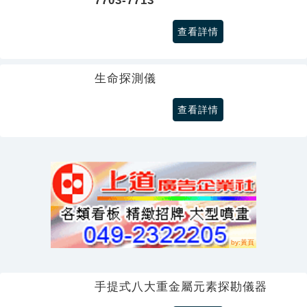
7703-7713
查看詳情
生命探測儀
查看詳情
手提式八大重金屬元素探勘儀器