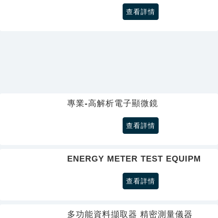
查看詳情
專業-高解析電子顯微鏡
查看詳情
ENERGY METER TEST EQUIPM
查看詳情
多功能資料擷取器 精密測量儀器