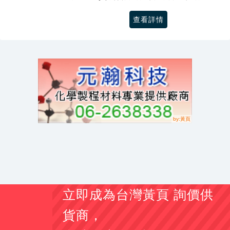
查看詳情
立即成為台灣黃頁 詢價供
貨商，