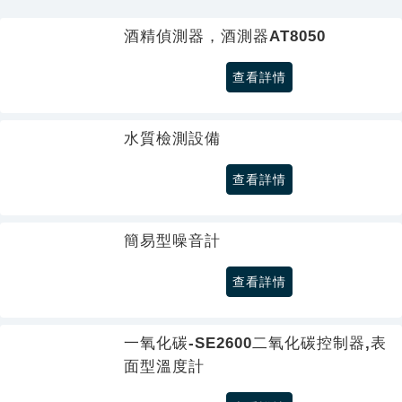
酒精偵測器，酒測器AT8050
查看詳情
水質檢測設備
查看詳情
簡易型噪音計
查看詳情
一氧化碳-SE2600二氧化碳控制器,表
面型溫度計