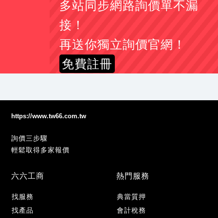
多站同步網路詢價單不漏
接！
再送你獨立詢價官網！
免費註冊
https://www.tw66.com.tw
詢價三步驟
輕鬆取得多家報價
六六工商
熱門服務
找服務
典當質押
找產品
會計稅務