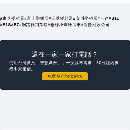
#東芝變頻器
#富士變頻器
#三菱變頻器
#安川變頻器
#台達
#S11
#E1S
#E7
#網路行銷策略
#楊梅小蜘蛛吊車
#廚餘回收公司
還在一家一家打電話？
使用台灣黃頁「智慧媒合」，一次發布需求，30分鐘內獲
得多家報價。
免費發布詢價需求