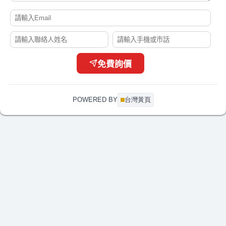
闕*姐
大圖輸出詢價費用
07-21 17:01
劉
2012camry2.5油車vtti 電磁閥
07-21 16:55
林*姐
要幫學校製作校務交流的伴手禮
07-21 16:50
陳*生
我想詢問更換綁水道繩的器具
07-21 16:49
李*耀
CPC connector PTC22010(型號)詢問
07-21 16:33
免費詢價
簡*姐
下置式冰溫熱飲水機報價
07-21 16:32
彭*生
您好， DM印刷
07-21 16:31
POWERED BY
台灣黃頁
李*姐
CAD輸出 A1-黑白、彩色 及電子藍晒，A1折圖
07-21 16:27