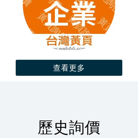
查看更多
吳*儀
印鑑證明及戶籍謄本中翻日價位是多少
07-21 23:02
歷史詢價
林*生
2013 swift sport 1.6 引擎電腦 跟 行車電腦
07-21 22:57
郭*姐
詢價SCBA、生命偵測器、四合一
07-21 22:46