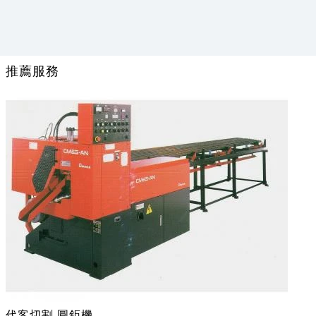
推薦服務
代客切割 圓鉅機