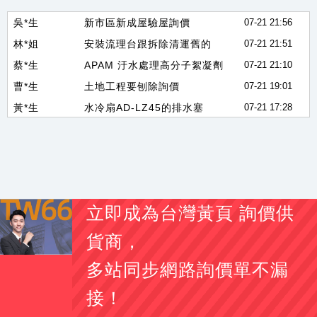
吳*生
新市區新成屋驗屋詢價
07-21 21:56
林*姐
安裝流理台跟拆除清運舊的
07-21 21:51
蔡*生
APAM 汙水處理高分子絮凝劑
07-21 21:10
曹*生
土地工程要刨除詢價
07-21 19:01
黃*生
水冷扇AD-LZ45的排水塞
07-21 17:28
劉*生
易撕束袋機 有此需求
07-21 17:27
李*姐
素食 醬香溏心蛋
07-21 17:16
黃*姐
手搖曬衣架 有此需求
07-21 17:13
李*生
你好 我想詢價一顆100A 3P 無熔絲開關
07-21 17:04
立即成為台灣黃頁 詢價供
闕*姐
大圖輸出詢價費用
07-21 17:01
劉
2012camry2.5油車vtti 電磁閥
07-21 16:55
貨商，
林*姐
要幫學校製作校務交流的伴手禮
07-21 16:50
多站同步網路詢價單不漏
陳*生
我想詢問更換綁水道繩的器具
07-21 16:49
接！
李*耀
CPC connector PTC22010(型號)詢問
07-21 16:33
07-21 16:32