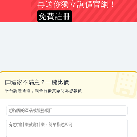
簡*姐
下置式冰溫熱飲水機報價
再送你獨立詢價官網！
彭*生
您好， DM印刷
07-21 16:31
免費註冊
李*姐
CAD輸出 A1-黑白、彩色 及電子藍晒，A1折圖
07-21 16:27
吳*儀
印鑑證明及戶籍謄本中翻日價位是多少
07-21 23:02
林*生
2013 swift sport 1.6 引擎電腦 跟 行車電腦
07-21 22:57
郭*姐
詢價SCBA、生命偵測器、四合一
07-21 22:46
吳*生
新市區新成屋驗屋詢價
07-21 21:56
林*姐
安裝流理台跟拆除清運舊的
07-21 21:51
蔡*生
APAM 汙水處理高分子絮凝劑
07-21 21:10
這家不滿意？一鍵比價
曹*生
土地工程要刨除詢價
07-21 19:01
平台認證通道，讓全台優質廠商為您報價
黃*生
水冷扇AD-LZ45的排水塞
07-21 17:28
劉*生
易撕束袋機 有此需求
07-21 17:27
李*姐
素食 醬香溏心蛋
07-21 17:16
黃*姐
手搖曬衣架 有此需求
07-21 17:13
李*生
你好 我想詢價一顆100A 3P 無熔絲開關
07-21 17:04