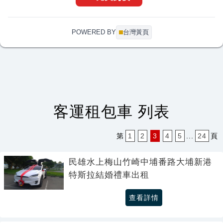
POWERED BY
台灣黃頁
客運租包車 列表
第
1
2
3
4
5
.
.
.
24
頁
民雄水上梅山竹崎中埔番路大埔新港
特斯拉結婚禮車出租
查看詳情